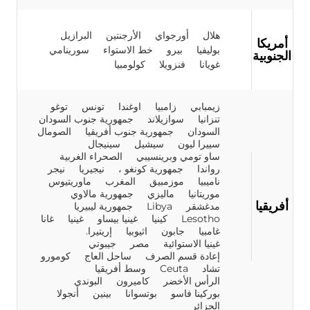
هلال
أورجواي
الأرجنتين
البرازيل
أمريكا
بوليفيا
بيرو
خط الاستواء
سورينامي
الجنوبية
غويانا
فنزويلا
كولومبيا
زيمبابي
زامبيا
اوغندا
تونس
توغو
تنزانيا
سوازيلاند
جمهورية جنوب السودان
السودان
جمهورية جنوب أفريقيا
الصومال
سييرا ليون
سيشيل
سينيجال
ساو تومي وبرينسيبي
الصحراء الغربية
رواندا
جمهورية كونغو ،
نيجيريا
نيجر
ناميبيا
موزمبيق
المغرب
ماوريتيوس
موريتانيا
ماليزي
جمهورية مالاوي
أفريقيا
مدغشقر
Libya
جمهورية ليبيريا
Lesotho
كينيا
غينيا بيساو
غينيا
غانا
غامبيا
جابون
اثيوبيا
إريتيرا.
غينيا الاستوائية
مصر
جيبوتي
إعادة قسم الصرف
ساحل العاج
كومورو
تشاد
Ceuta
وسط أفريقيا
الرأس الأخضر
كاميرون
البوندي
بوركينا فاسو
بوتسوانا
بينين
أنجولا
الجزائر