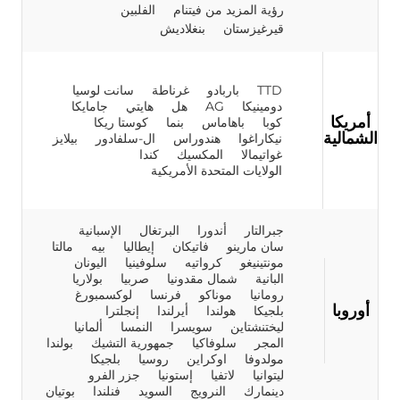
رؤية المزيد من فيتنام
الفلبين
قيرغيزستان
بنغلاديش
TTD
باربادو
غرناطة
سانت لوسيا
دومينيكا
AG
هل
هايتي
جامايكا
أمريكا
كوبا
باهاماس
بنما
كوستا ريكا
الشمالية
نيكاراغوا
هندوراس
ال-سلفادور
بيلايز
غواتيمالا
المكسيك
كندا
الولايات المتحدة الأمريكية
جبرالتار
أندورا
البرتغال
الإسبانية
سان مارينو
فاتيكان
إيطاليا
بيه
مالتا
مونتينيغو
كرواتيه
سلوفينيا
اليونان
البانية
شمال مقدونيا
صربيا
بولاريا
رومانيا
موناكو
فرنسا
لوكسمبورغ
أوروبا
بلجيكا
هولندا
أيرلندا
إنجلترا
ليختنشتاين
سويسرا
النمسا
ألمانيا
المجر
سلوفاكيا
جمهورية التشيك
بولندا
مولدوفا
اوكراين
روسيا
بلجيكا
ليتوانيا
لاتفيا
إستونيا
جزر الفرو
دينمارك
النرويج
السويد
فنلندا
بوتيان