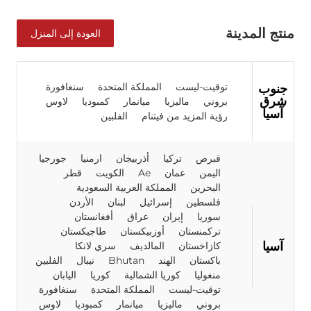
منتج المدينة
العودة إلى المنزل
توقيت-ليست
المملكة المتحدة
سنغافورة
جنوب
شرق
بروني
ماليزيا
ميانمار
كمبوديا
لاوس
آسيا
رؤية المزيد من فيتنام
الفلبين
قبرص
تركيا
أذربيجان
ارمنيا
جورجيا
اليمن
عمان
Ae
الكويت
قطر
البحرين
المملكة العربية السعودية
فلسطين
إسرائيل
لبنان
الأردن
سوريا
إيران
عراق
أفغانستان
تركمنستان
أوزبيكستان
طاجيكستان
آسيا
كازاخستان
المالديف
سري لانكا
باكستان
الهند
Bhutan
نيبال
الفلبين
منغوليا
كوريا الشمالية
كوريا
اليابان
توقيت-ليست
المملكة المتحدة
سنغافورة
بروني
ماليزيا
ميانمار
كمبوديا
لاوس