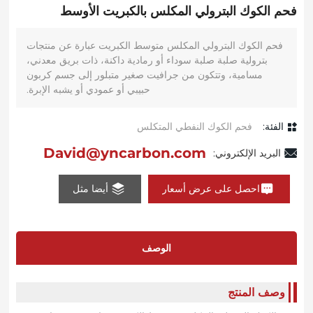
فحم الكوك البترولي المكلس بالكبريت الأوسط
فحم الكوك البترولي المكلس متوسط ​​الكبريت عبارة عن منتجات
بترولية صلبة صلبة سوداء أو رمادية داكنة، ذات بريق معدني،
مسامية، وتتكون من جرافيت صغير متبلور إلى جسم كربون
حبيبي أو عمودي أو يشبه الإبرة.
الفئة:
فحم الكوك النفطي المتكلس
David@yncarbon.com
البريد الإلكتروني:
احصل على عرض أسعار
أيضا مثل
الوصف
وصف المنتج