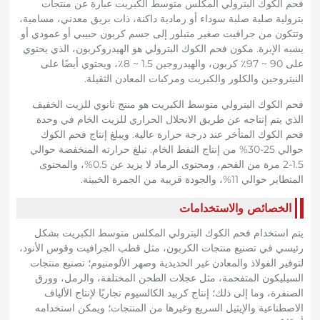
فحم الكوك البترولي المكلس متوسط ​​الكبريت عبارة عن منتجات
بترولية صلبة صلبة سوداء أو رمادية داكنة، ذات بريق معدني، مسامية،
وتتكون من جرافيت صغير متبلور إلى جسم كربون حبيبي أو عمودي أو
يشبه الإبرة. مكون فحم الكوك البترولي هو الهيدروكربون، الذي يحتوي
على 90 ~ 97٪ كربون، والهيدروجين 1.5 ~ 8٪، ويحتوي أيضًا على
النيتروجين والكلور والكبريت ومركبات المعادن الثقيلة.
فحم الكوك البترولي متوسط ​​الكبريت هو منتج ثانوي للزيت الخفيف
الذي يتم إنتاجه عن طريق الانحلال الحراري للزيت الخام في وحدة
فحم الكوك المتأخر عند درجة حرارة عالية. ويبلغ إنتاج فحم الكوك
حوالي 25-30% من إنتاج النفط الخام. تبلغ حرارته المنخفضة حوالي
1.5-2 مرة من الفحم، ومحتوى الرماد لا يزيد عن 0.5%، والمحتوى
المتطاير حوالي 11%، والجودة قريبة من الجمرة الخبيثة.
الخصائص والاستخدامات
يتم استخدام فحم الكوك البترولي المكلس متوسط ​​الكبريت بشكل
رئيسي في تصنيع منتجات الكربون، مثل قطب الجرافيت وقوس الأنود،
لتوفير الفولاذ والمعادن غير الحديدية وصهر الألومنيوم؛ تصنيع منتجات
السيليكون المتفحمة، مثل عجلات الطحن المختلفة، والرمل، وورق
الصنفرة، وما إلى ذلك؛ إنتاج كربيد الكالسيوم تجاريًا لإنتاج الألياف
الاصطناعية والإيثيل السريع وغيرها من المنتجات؛ ويمكن استخدامه