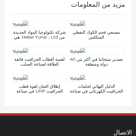
مزيد من المعلومات
مصنعي فحم الكوك النفطي
شركة تكنولوجيا المواد الجديدة
المتكلس
من Hebei Yunai ، Ltd. هي
شركة محترفة لمنتجات
الجرافيت في مقاطعة خبى
تصدير منتجاتنا في أكثر من 40
أهمية أقطاب الجرافيت فائقة
دولة ومنطقة
الطاقة لصناعة الصلب
الدليل النهائي لحلمات
إطلاق العنان لقوة قطب
الجرافيت الكهربائي في صناعة
الجرافيت UHP في صناعة
مواد البناء والديكور
مواد البناء والديكور
الاتصال