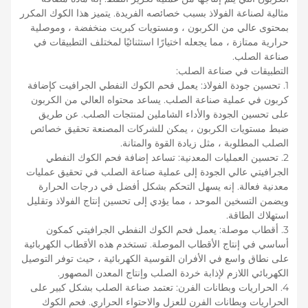
مثالية لصناعة الفولاذ بسبب خصائصه الفريدة. يتميز هذا الكوك المكرر
بمحتوى عالي من الكربون ، ومستويات كبريت منخفضة ، وموصلية
حرارية ممتازة ، مما يجعله اختيارًا استثنائيًا لمختلف التطبيقات في
صناعة الصلب.
التطبيقات في صناعة الصلب:
1. تحسين جودة الفولاذ: يعمل فحم الكوك النفطي الجرافيت كإضافة
كربون في عملية صناعة الصلب. يساعد محتواه العالي من الكربون
على تحسين الجودة والأداء الشاملين لمنتجات الصلب. عن طريق
ضبط مستويات الكربون ، يمكن للشركات المصنعة تحقيق خصائص
الصلب المطلوبة ، مثل زيادة القوة والمتانة.
2. تحسين العمليات المعدنية: تساعد إضافة فحم الكوك النفطي
الجرافيتي عالي الجودة إلى عملية صناعة الصلب في تحقيق عمليات
معدنية فعالة. إنه يسهل التحكم بشكل أفضل في درجات الحرارة
ويضمن التسخين الموحد ، مما يؤدي إلى تحسين إنتاج الفولاذ وتقليل
استهلاك الطاقة.
3. أقطاب موصلة: يعمل فحم الكوك النفطي الجرافيتي كمكون
أساسي في إنتاج الأقطاب الموصلة. تستخدم هذه الأقطاب الكهربائية
على نطاق واسع في الأفران القوسية الكهربائية ، حيث توفر التوصيل
الكهربائي اللازم لإذابة خردة الصلب وإنتاج المعدن المصهور.
4. الحراريات وبطانات الفرن: تعتمد صناعة الصلب بشكل كبير على
الحراريات وبطانات الفرن للعزل والاحتواء الحراري. فحم الكوك